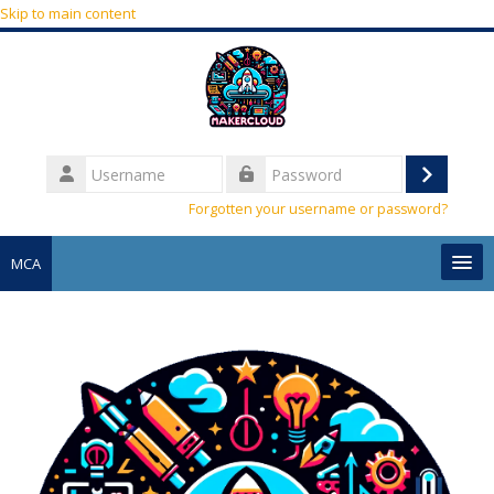
Skip to main content
Username
Log
Password
Forgotten your username or password?
in
MCA
English ‎(en)‎
Search
courses
Sub